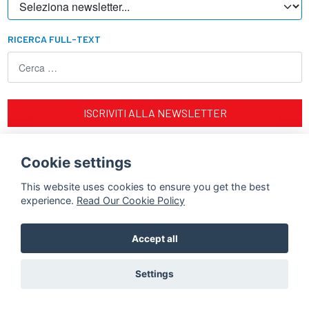
RICERCA FULL-TEXT
ISCRIVITI ALLA NEWSLETTER
Impact factor news: ISSN 2611-0067 (Online)
Cookie settings
This website uses cookies to ensure you get the best
experience.
Read Our Cookie Policy
Accept all
©Accademia Nazionale di Medicina | Provider ECM Nazionale N° 31
Settings
| Tutti i diritti riservati |
Webmaster
|
Privacy policy
| Powered by
Forum Service